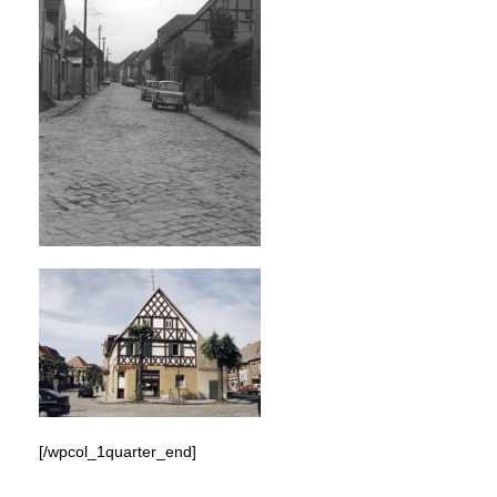
[/wpcol_1quarter_end]