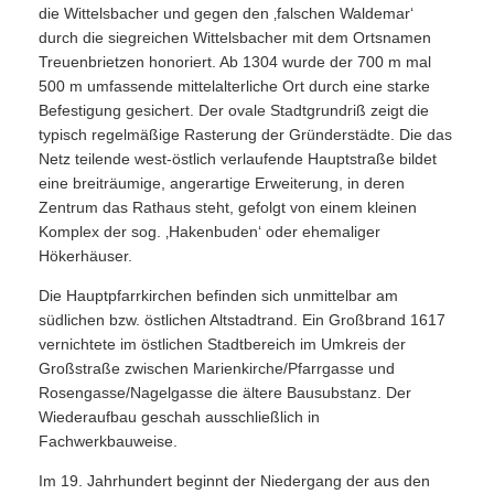
die Wittelsbacher und gegen den ‚falschen Waldemar‘
durch die siegreichen Wittelsbacher mit dem Ortsnamen
Treuenbrietzen honoriert. Ab 1304 wurde der 700 m mal
500 m umfassende mittelalterliche Ort durch eine starke
Befestigung gesichert. Der ovale Stadtgrundriß zeigt die
typisch regelmäßige Rasterung der Gründerstädte. Die das
Netz teilende west-östlich verlaufende Hauptstraße bildet
eine breiträumige, angerartige Erweiterung, in deren
Zentrum das Rathaus steht, gefolgt von einem kleinen
Komplex der sog. ‚Hakenbuden‘ oder ehemaliger
Hökerhäuser.
Die Hauptpfarrkirchen befinden sich unmittelbar am
südlichen bzw. östlichen Altstadtrand. Ein Großbrand 1617
vernichtete im östlichen Stadtbereich im Umkreis der
Großstraße zwischen Marienkirche/Pfarrgasse und
Rosengasse/Nagelgasse die ältere Bausubstanz. Der
Wiederaufbau geschah ausschließlich in
Fachwerkbauweise.
Im 19. Jahrhundert beginnt der Niedergang der aus den