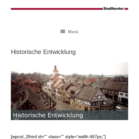
Zum
Inhalt
springen
Menü
Historische Entwicklung
[wpcol_2third id=““ class=““ style=“width:467px;“]