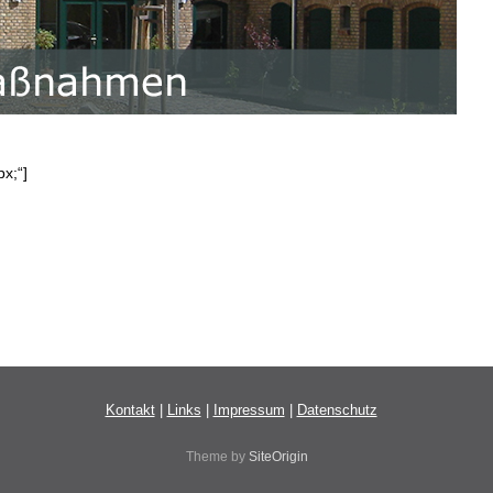
px;“]
Kontakt
|
Links
|
Impressum
|
Datenschutz
Theme by
SiteOrigin