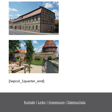
[/wpcol_1quarter_end]
Kontakt
|
Links
|
Impressum
|
Datenschutz