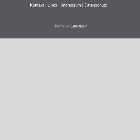
Kontakt
|
Links
|
Impressum
|
Datenschutz
Theme by
SiteOrigin