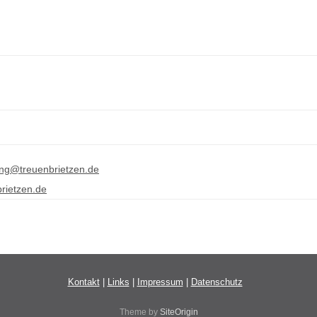
ng@treuenbrietzen.de
rietzen.de
Kontakt
|
Links
|
Impressum
|
Datenschutz
Theme by
SiteOrigin